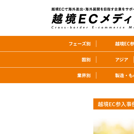
フェーズ別
越境EC参
国別
アジア
業界別
製造・も
越境EC参入事