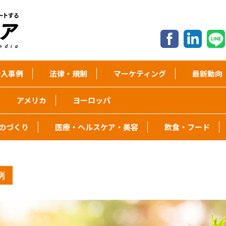
入事例
法律・規制
マーケティング
最新動向
アメリカ
ヨーロッパ
のづくり
医療・ヘルスケア・美容
飲食・フード
例