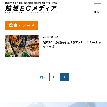
飲食・フード
2019.06.12
越境EC：急成長を遂げるアメリカのミールキ
ット市場
前へ
1
2